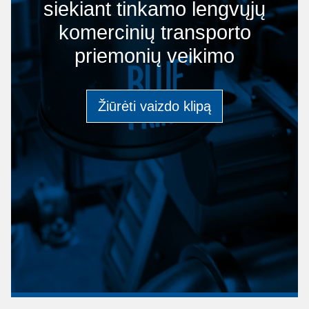
siekiant tinkamo lengvųjų
komercinių transporto
priemonių veikimo
Žiūrėti vaizdo klipą