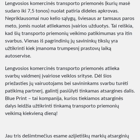
Lengvosios komercinės transporto priemonės (kurių masė
sudaro iki 7,5 tonos) nuolat patiria dideles apkrovas.
Nepriklausomai nuo kelio sąlygų, šviesaus ar tamsaus paros
meto, jomis nuolat atliekamos įvairios užduotys. Tai reiškia,
kad šių transporto priemonių veikimo patikimumas yra itin
svarbus. Vienas iš pagrindinių jų savininkų tikslų yra
užtikrinti kiek įmanoma trumpesnį prastovų laiką
autoservise.
Lengvosios komercinės transporto priemonės atlieka
svarbų vaidmenį įvairiose veiklos srityse. Dėl šios
priežasties jų vairuotojams bei savininkams svarbu turėti
patikimą partnerį, galintį pasiūlyti tinkamas atsargines dalis.
Blue Print – tai kompanija, kurios tiekiamos atsarginės
dalys leidžia užtikrinti tinkamą transporto priemonių
veikimą kiekvieną dieną!
Jau tris dešimtmečius esame azijietiškų markių atsarginių