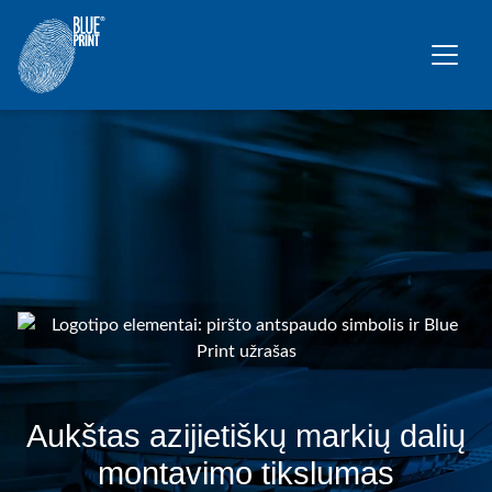
Pereiti prie pagrindinio turinio
Aukštas azijietiškų markių dalių
montavimo tikslumas