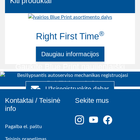
Kiti produktai
®
Right First Time
Daugiau informacijos
Gaukite Blue Print naujienlaiškį
Užsiregistruokite dabar
Kontaktai / Teisinė
Sekite mus
info
Pagalba el. paštu
Teisinis pranešimas