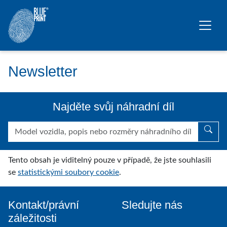
Přeskočit na hlavní obsah
Newsletter
Najděte svůj náhradní díl
Tento obsah je viditelný pouze v případě, že jste souhlasili
se
statistickými soubory cookie
.
Kontakt/právní
Sledujte nás
záležitosti