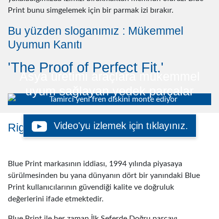
Print bunu simgelemek için bir parmak izi bırakır.
Bu yüzden sloganımız : Mükemmel
Uyumun Kanıtı
'The Proof of Perfect Fit.'
Asya üretimi araçlara mükemmel
uyum sağlayan yedek parçalar
®
Video'yu izlemek için tıklayınız.
Right First Time
(İlk Seferde Doğru)
Blue Print markasının iddiası, 1994 yılında piyasaya
sürülmesinden bu yana dünyanın dört bir yanındaki Blue
Print kullanıcılarının güvendiği kalite ve doğruluk
değerlerini ifade etmektedir.
Blue Print ile her zaman İlk Seferde Doğru parçayı