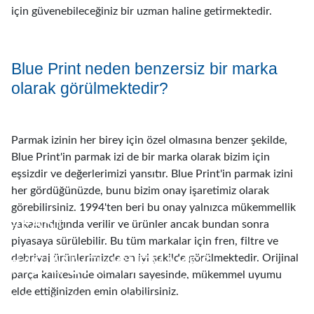
için güvenebileceğiniz bir uzman haline getirmektedir.
Blue Print neden benzersiz bir marka
olarak görülmektedir?
Parmak izinin her birey için özel olmasına benzer şekilde,
Blue Print'in parmak izi de bir marka olarak bizim için
eşsizdir ve değerlerimizi yansıtır. Blue Print'in parmak izini
her gördüğünüzde, bunu bizim onay işaretimiz olarak
görebilirsiniz. 1994'ten beri bu onay yalnızca mükemmellik
#FAST
yakalandığında verilir ve ürünler ancak bundan sonra
piyasaya sürülebilir. Bu tüm markalar için fren, filtre ve
#ASIANVEHICLEMAKES
debriyaj ürünlerimizde en iyi şekilde görülmektedir. Orijinal
#PERFECTFIT
Pazarın En Hızlısı: Yeni bir araç modeli piyasaya çıkar
parça kalitesinde olmaları sayesinde, mükemmel uyumu
çıkmaz, araç ve model araştırma ekibimiz, en erken
elde ettiğinizden emin olabilirsiniz.
kullanılabilirliği sağlamak için sistemimizdeki mevcut
Asya menşeli araçlar için güvenilir yedek parça markanız:
#OEMATCHINGQUALITY
Ürünlerimizin her zaman İlk Seferde Doğru ( Right First