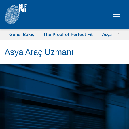
Ana içeriğe geç
Genel Bakış
The Proof of Perfect Fit
Asya Uygulam
Asya Araç Uzmanı