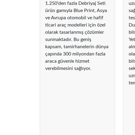
1.250'den fazla Debriyaj Seti
uz
ürün gamıyla Blue Print, Asya
sağ
ve Avrupa otomobil ve hafif
tes
ticari araç modelleri için özel
Du
olarak tasarlanmış çözümler
bil
sunmaktadır. Bu geniş
Yet
kapsam, tamirhanelerin dünya
al
çapında 300 milyondan fazla
ola
araca güvenle hizmet
bi
verebilmesini sağlıyor.
sek
uz
tem