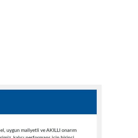
nt
el, uygun maliyetli ve AKILLI onarım
imiz, kalıcı performans için birinci