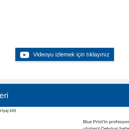
ebriyajda Doğru Seçim: Blue Pri
Videoyu izlemek için tıklayınız
eri
Blue Print'in profesyon
çözümü! Debriyaj Setler