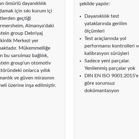
un ömürlü dayanıklılık
şekilde yapılır:
lamak için sıkı kurum içi
Dayanıklılık test
tlerden geçtiği
yataklarında gerilim
rmersheim, Almanya'daki
ölçümleri
stein group Debriyaj
Test araçlarında yol
kinlik Merkezi yer
performansı kontrolleri v
maktadır. Mükemmelliğe
kalibrasyon sürüşleri
n bu sarsılmaz bağlılık,
Sadece yeni parçalar.
lstein group'un otomotiv
Yenilenmiş parçalar yok
töründeki onlarca yıllık
DIN EN ISO 9001:2015'e
manlık ve güven mirasının
göre sorunsuz
eli üzerine inşa edilmiştir.
dokümantasyon