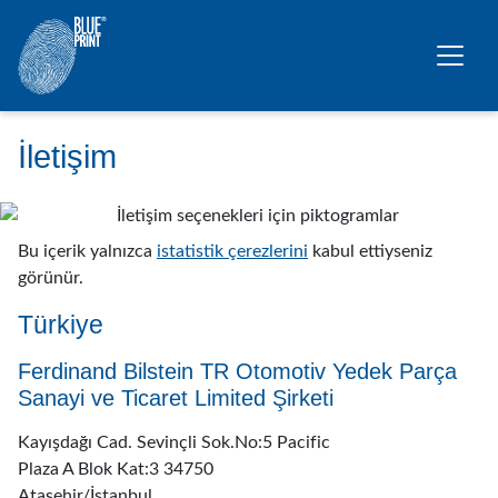
Ana içeriğe geç
İletişim
Bu içerik yalnızca
istatistik çerezlerini
kabul ettiyseniz
görünür.
Türkiye
Ferdinand Bilstein TR Otomotiv Yedek Parça
Sanayi ve Ticaret Limited Şirketi
Kayışdağı Cad. Sevinçli Sok.No:5 Pacific
Plaza A Blok Kat:3 34750
Ataşehir/İstanbul