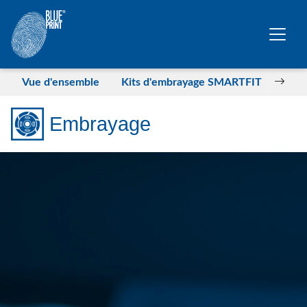
Sauter au contenu principal
Vue d'ensemble
Kits d'embrayage SMARTFIT
Clut
Embrayage