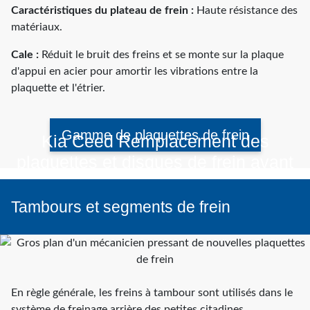
Caractéristiques du plateau de frein :
Haute résistance des
matériaux.
Cale :
Réduit le bruit des freins et se monte sur la plaque
d'appui en acier pour amortir les vibrations entre la
plaquette et l'étrier.
Gamme de plaquettes de frein
Kia Ceed Remplacement des
plaquettes et disques de frein avant
Tambours et segments de frein
Regarder la vidéo
En règle générale, les freins à tambour sont utilisés dans le
système de freinage arrière des petites citadines.