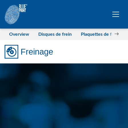
Sauter au contenu principal
Overview
Disques de frein
Plaquettes de frein
Freinage